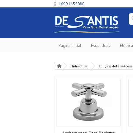
16991655080
Página inicial
Esquadrias
Elétrica
Hidráulica
Louças/Metais/Acess