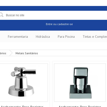
Entre
ou cadastre-se
Ferramentaria
Hidráulica
Para Piscina
Tintas e Compl
órios
Metais Sanitários