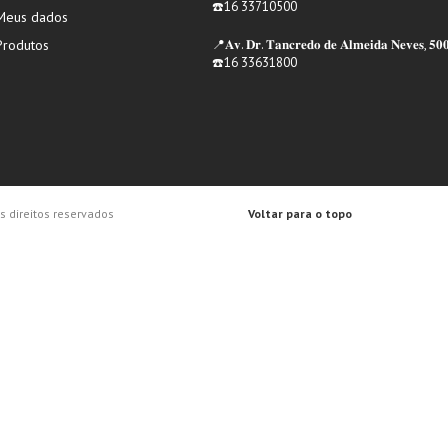
☎️16 33710500
Meus dados
Produtos
📍𝐀𝐯. 𝐃𝐫. 𝐓𝐚𝐧𝐜𝐫𝐞𝐝𝐨 𝐝𝐞 𝐀𝐥𝐦𝐞𝐢𝐝𝐚 𝐍𝐞𝐯𝐞𝐬, 𝟓𝟎
☎️16 33631800
 direitos reservados
Voltar para o topo