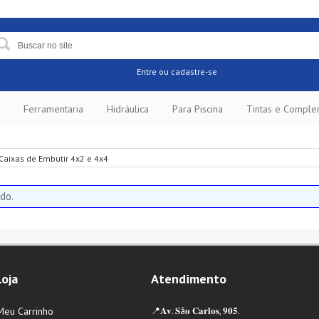
Entre
ou cadastre-se
Ferramentaria
Hidráulica
Para Piscina
Tintas e Compl
Caixas de Embutir 4x2 e 4x4
do.
Loja
Atendimento
Meu Carrinho
📍𝐀𝐯. 𝐒ã𝐨 𝐂𝐚𝐫𝐥𝐨𝐬, 𝟗𝟎𝟓.