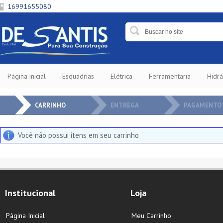
16991655080
Página inicial
Esquadrias
Elétrica
Ferramentaria
Hidrá
CARRINHO
ENTREGA
PAGAMENTO
Você não possui itens em seu carrinho
Institucional
Loja
Página Inicial
Meu Carrinho