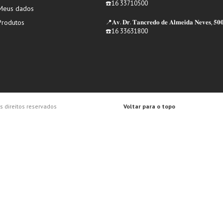
☎️16 33710500
Meus dados
Produtos
📍𝐀𝐯. 𝐃𝐫. 𝐓𝐚𝐧𝐜𝐫𝐞𝐝𝐨 𝐝𝐞 𝐀𝐥𝐦𝐞𝐢𝐝𝐚 𝐍𝐞𝐯𝐞𝐬, 𝟓𝟎
☎️16 33631800
 direitos reservados
Voltar para o topo