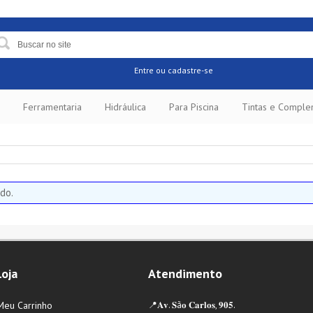
Entre
ou cadastre-se
Ferramentaria
Hidráulica
Para Piscina
Tintas e Compl
do.
Loja
Atendimento
Meu Carrinho
📍𝐀𝐯. 𝐒ã𝐨 𝐂𝐚𝐫𝐥𝐨𝐬, 𝟗𝟎𝟓.