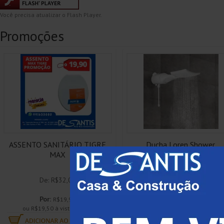
Você precisa atualizar o Flash Player.
Promoções
ASSENTO SANITÁRIO TIGRE
Ducha Loren Shower
MAX
Eletrônica Lorenzetti 110
/...
De: R$32,00
De: R$105,00
Por:
Por:
R$19,90
R$93,50
ou R$19,50 à vista boleto
ou R$91,63 à vista boleto