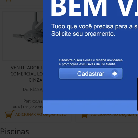
VENTILADOR DE TETO
VENTILADOR DE TETO
COMERCIAL LOREN SID
DIPLOMATA PLATUM
CINZA
BRANCO 127V
De: R$189,00
De: R$270,50
Por:
Por:
R$189,00
R$270,50
ou R$185,22 à vista boleto
ou R$265,09 à vista boleto
Piscinas