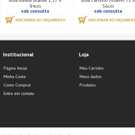
Boia Baleia Grande 1,57 X
Boia Carrinho Inflável 71 
94cm
56cm
sob consulta
sob consulta
Institucional
Loja
Página Inicial
Meu Carrinho
Minha Conta
Meus dados
Como Comprar
Produtos
Entre em contato