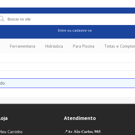
Entre
ou cadastre-se
Ferramentaria
Hidráulica
Para Piscina
Tintas e Compl
do.
Loja
Atendimento
Meu Carrinho
📍𝐀𝐯. 𝐒ã𝐨 𝐂𝐚𝐫𝐥𝐨𝐬, 𝟗𝟎𝟓.