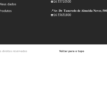
☎️16 33710500
Meus dados
Produtos
📍𝐀𝐯. 𝐃𝐫. 𝐓𝐚𝐧𝐜𝐫𝐞𝐝𝐨 𝐝𝐞 𝐀𝐥𝐦𝐞𝐢𝐝𝐚 𝐍𝐞𝐯𝐞𝐬, 𝟓𝟎
☎️16 33631800
 direitos reservados
Voltar para o topo