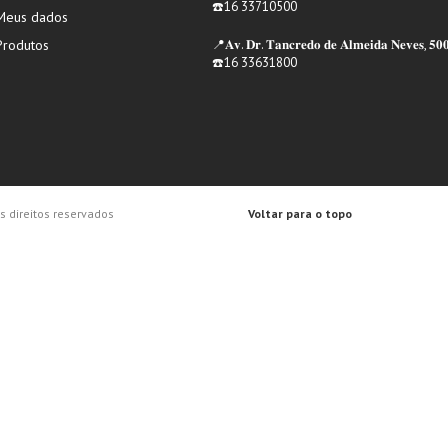
☎️16 33710500
Meus dados
Produtos
📍𝐀𝐯. 𝐃𝐫. 𝐓𝐚𝐧𝐜𝐫𝐞𝐝𝐨 𝐝𝐞 𝐀𝐥𝐦𝐞𝐢𝐝𝐚 𝐍𝐞𝐯𝐞𝐬, 𝟓𝟎
☎️16 33631800
 direitos reservados
Voltar para o topo