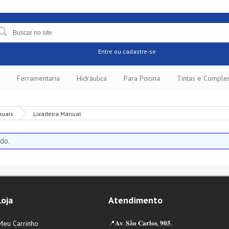
Entre
ou cadastre-se
Ferramentaria
Hidráulica
Para Piscina
Tintas e Compl
nuais
Lixadeira Manual
do.
Loja
Atendimento
Meu Carrinho
📍𝐀𝐯. 𝐒ã𝐨 𝐂𝐚𝐫𝐥𝐨𝐬, 𝟗𝟎𝟓.