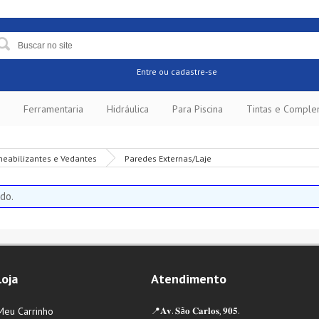
Entre
ou cadastre-se
Ferramentaria
Hidráulica
Para Piscina
Tintas e Compl
eabilizantes e Vedantes
Paredes Externas/Laje
do.
Loja
Atendimento
Meu Carrinho
📍𝐀𝐯. 𝐒ã𝐨 𝐂𝐚𝐫𝐥𝐨𝐬, 𝟗𝟎𝟓.