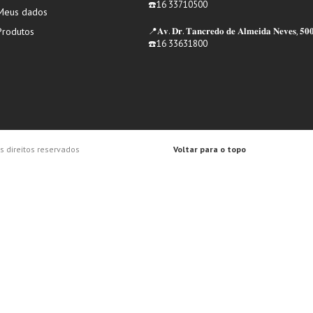
☎️16 33710500
Meus dados
Produtos
📍𝐀𝐯. 𝐃𝐫. 𝐓𝐚𝐧𝐜𝐫𝐞𝐝𝐨 𝐝𝐞 𝐀𝐥𝐦𝐞𝐢𝐝𝐚 𝐍𝐞𝐯𝐞𝐬, 𝟓𝟎
☎️16 33631800
 direitos reservados
Voltar para o topo