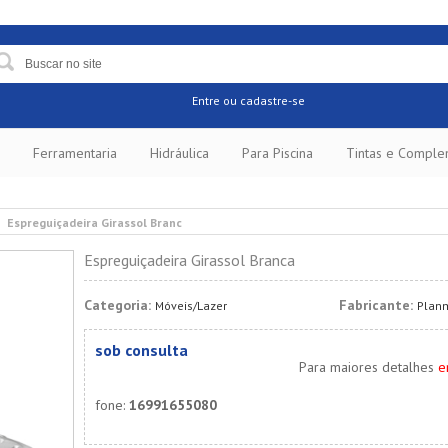
Entre
ou cadastre-se
Ferramentaria
Hidráulica
Para Piscina
Tintas e Compl
Espreguiçadeira Girassol Branc
Espreguiçadeira Girassol Branca
Categoria:
Fabricante:
Móveis/Lazer
Plan
sob consulta
Para maiores detalhes
e
fone:
16991655080