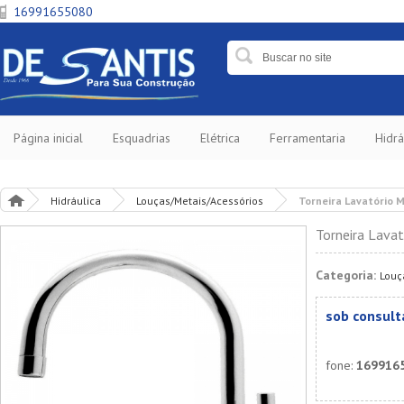
16991655080
Página inicial
Esquadrias
Elétrica
Ferramentaria
Hidrá
Hidráulica
Louças/Metais/Acessórios
Torneira Lavatório M
Torneira Lava
Categoria:
Louç
sob consult
fone:
169916