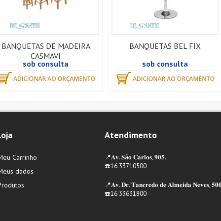
BANQUETAS DE MADEIRA
BANQUETAS BEL FIX
CASMAVI
sob consulta
sob consulta
Loja
Atendimento
Meu Carrinho
📍𝐀𝐯. 𝐒ã𝐨 𝐂𝐚𝐫𝐥𝐨𝐬, 𝟗𝟎𝟓.
☎️16 33710500
Meus dados
Produtos
📍𝐀𝐯. 𝐃𝐫. 𝐓𝐚𝐧𝐜𝐫𝐞𝐝𝐨 𝐝𝐞 𝐀𝐥𝐦𝐞𝐢𝐝𝐚 𝐍𝐞𝐯𝐞𝐬, 𝟓𝟎
☎️16 33631800