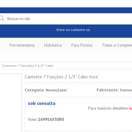
Entre
ou cadastre-se
Ferramentaria
Hidráulica
Para Piscina
Tintas e Compl
Canivete 7 Funções 2 1/3" Cabo
Canivete 7 Funções 2 1/3" Cabo Inox
Categoria:
Fabricante:
Móveis/Lazer
Tramon
sob consulta
Para maiores detalhes
e
fone:
16991655080